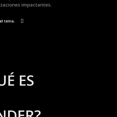
izaciones impactantes.
el tema.
UÉ ES
N
NDER?