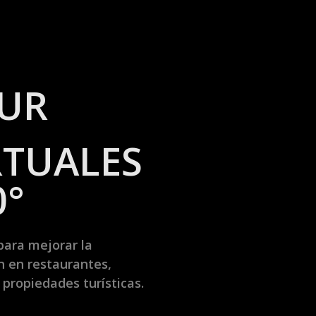
UR
RTUALES
0°
para mejorar la
n en restaurantes,
 propiedades turísticas.