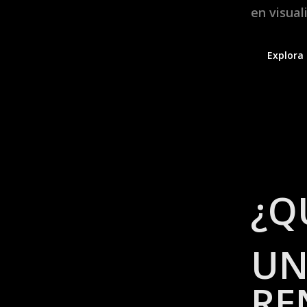
en visual
Explora 
¿Q
U
RE