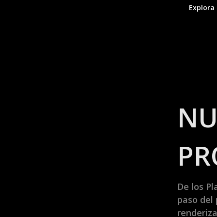
Explora 
NU
PR
De los Pl
paso del
renderiz