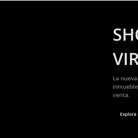
S
VI
La nueva
inmueble
venta.
Explora 