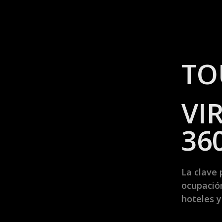
TO
VI
36
La clave 
ocupació
hoteles y