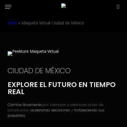
Menu
Skip
to
sea
main
Inicio
»
Maqueta Virtual Ciudad de México
content
CIUDAD DE MÉXICO
EXPLORE EL FUTURO EN TIEMPO
REAL
Camine libremente
por interiores y exteriores antes de
construirlos,
acelerando decisiones
y
fortaleciendo sus
preventas
.