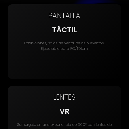
PANTALLA
TÁCTIL
Exhibiciones, salas de venta, ferias o eventos.
Ejecutable para PC/Tótem
LENTES
VR
Sumérgete en una experiencia de 360° con lentes de