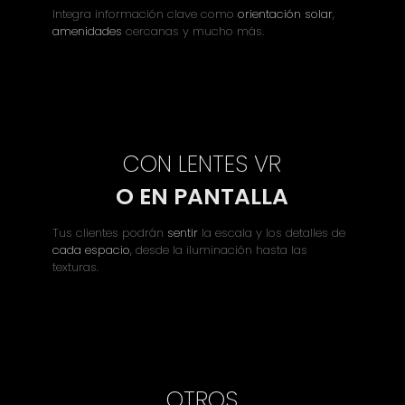
Integra información clave como
orientación solar
,
amenidades
cercanas y mucho más.
CON LENTES VR
O EN PANTALLA
Tus clientes podrán
sentir
la escala y los detalles de
cada espacio
, desde la iluminación hasta las
texturas.
OTROS