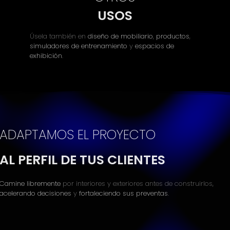
USOS
Úsela también en
diseño de mobiliario
,
productos
,
simuladores de entrenamiento
y
espacios de
exhibición
.
ADAPTAMOS EL PROYECTO
AL PERFIL DE TUS CLIENTES
Camine libremente
por interiores y exteriores antes de construirlos,
acelerando decisiones
y
fortaleciendo sus preventas
.