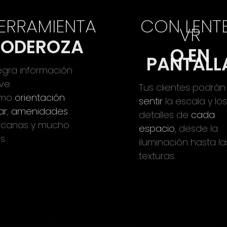
ERRAMIENTA
CON LENT
VR
PODEROZA
O EN
PANTALL
egra información
ave
Tus clientes podrán
omo
orientación
sentir
la escala y lo
ar
,
amenidades
detalles de
cada
rcanas y mucho
espacio
, desde la
s.
iluminación hasta la
texturas.