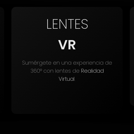
LENTES
VR
Sumérgete en una experiencia de
360° con lentes de
Realidad
Virtual
.