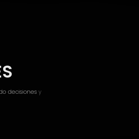
O
ES
do decisiones
y