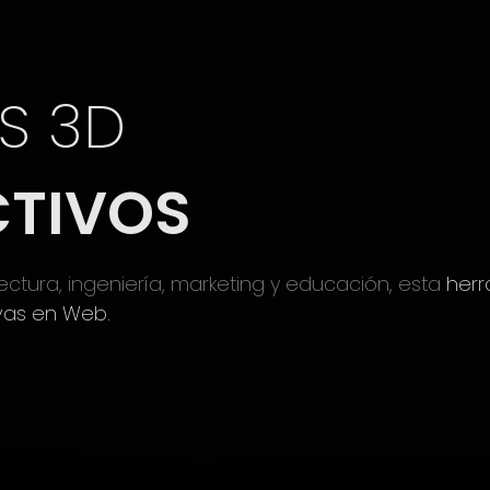
S 3D
CTIVOS
ectura, ingeniería, marketing y educación, esta
herr
vas en Web.