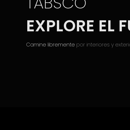
TABSCO
EXPLORE EL 
Camine libremente
por interiores y exter
Hit enter to search or ESC to close