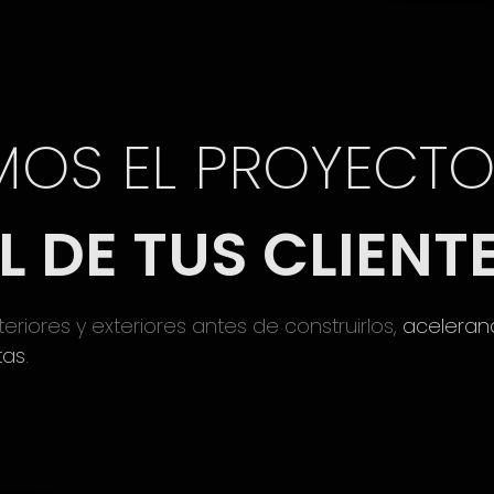
MOS EL PROYECT
IL DE TUS CLIENT
teriores y exteriores antes de construirlos,
aceleran
tas
.