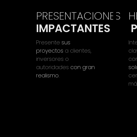
PRESENTACIONES
H
IMPACTANTES
Presente
sus
Int
proyectos
a clientes,
cl
inversores o
c
autoridades
con gran
sol
realismo.
ce
má