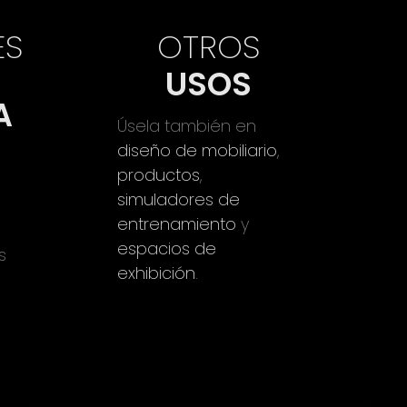
ES
OTROS
USOS
A
Úsela también en
diseño de mobiliario
,
productos
,
s
simuladores de
entrenamiento
y
espacios de
s
exhibición
.