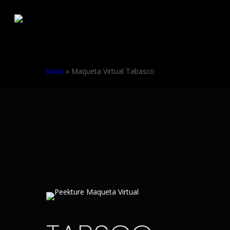
Skip
to
main
content
Inicio
»
Maqueta Virtual Tabasco