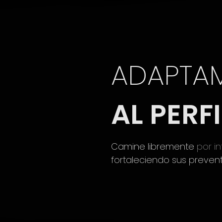
ADAPTA
AL PERF
Camine libremente
por in
fortaleciendo sus preven