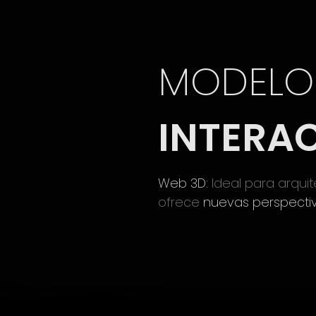
MODELO
INTERA
Web 3D:
Ideal para arquit
ofrece
nuevas perspecti