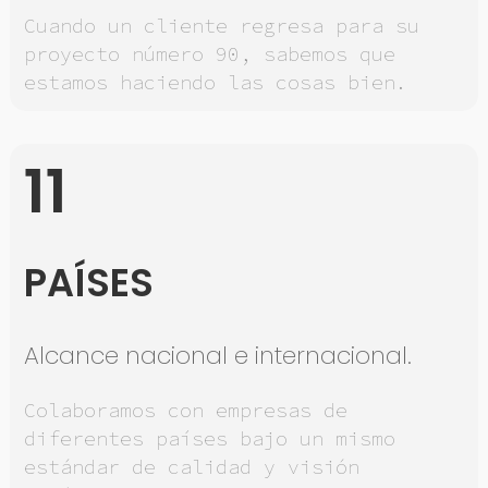
Cuando un cliente regresa para su
proyecto número 90, sabemos que
estamos haciendo las cosas bien.
11
PAÍSES
Alcance nacional e internacional.
Colaboramos con empresas de
diferentes países bajo un mismo
estándar de calidad y visión