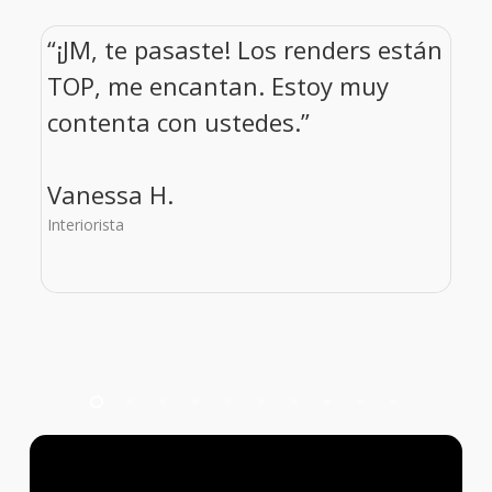
“¡JM, te pasaste! Los renders están
“
!
TOP, me encantan. Estoy muy
contenta con ustedes.”
R
Vanessa H.
D
Interiorista