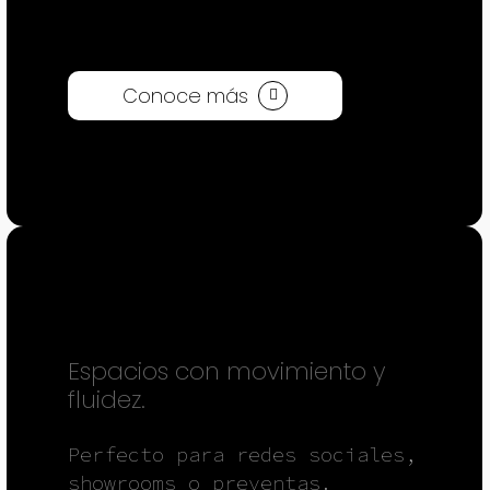
Conoce más
ANIMACIÓN 3D
Espacios con movimiento y
fluidez.
Perfecto para redes sociales,
showrooms o preventas.