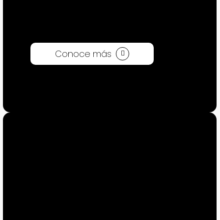
Conoce más
WEB 3D
Explora mundos virtuales.
Navegación libre desde el
navegador. La forma más