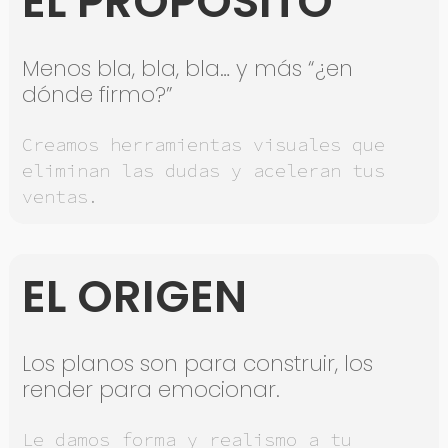
EL PROPÓSITO
Menos bla, bla, bla… y más “¿en
dónde firmo?”
Creamos herramientas visuales que
eliminan las dudas y aceleran tus
ventas.
EL ORIGEN
Los planos son para construir, los
render para emocionar.
Le damos forma y realismo a tu