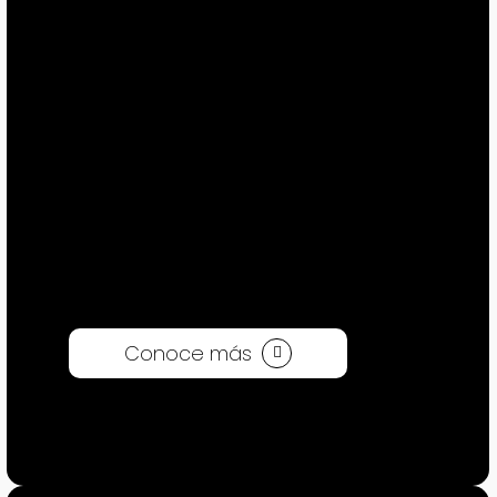
interactiva y accesible de
mostrar tu proyecto en
internet.
Conoce más