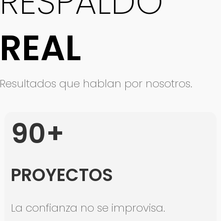
RESPALDO
REAL
Resultados que hablan por nosotros.
90+
PROYECTOS
La confianza no se improvisa.