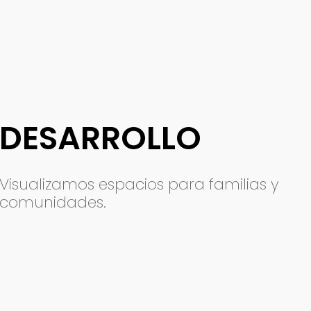
DESARROLLO
Visualizamos espacios para familias y
comunidades.