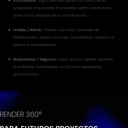
Inmobiliarias:
Logra que más personas conozcan la
propiedad, impulsando la preventa, venta o renta tanto
antes como después de su construcción.
Hoteles / Airbnb:
Ofrecen una vista completa de
habitaciones y áreas comunes, aumentando reservas al
reducir la incertidumbre.
Restaurantes / Negocios:
Dejan que los clientes exploren
el ambiente, incentivando su próxima experiencia
gastronómica.
RENDER 360°