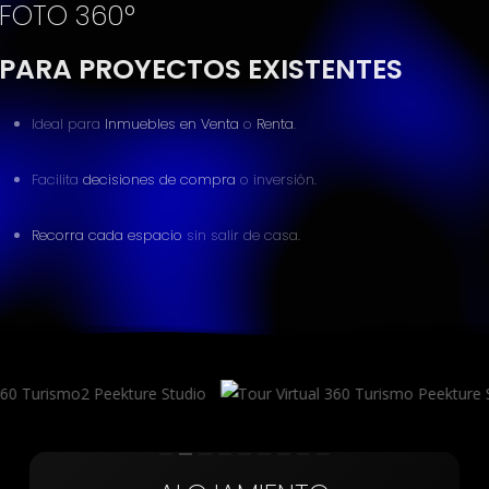
FOTO 360°
PARA PROYECTOS EXISTENTES
Ideal para
Inmuebles en Venta
o
Renta
.
Facilita
decisiones de compra
o inversión.
Recorra cada espacio
sin salir de casa.