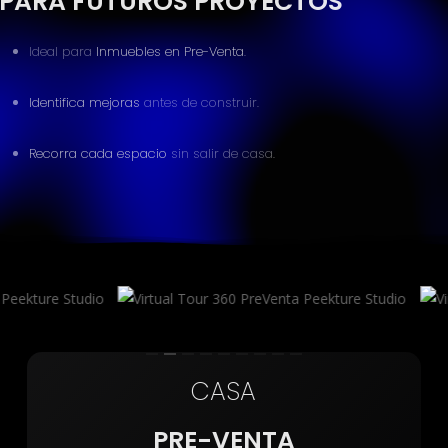
PARA FUTUROS PROYECTOS
Ideal para
Inmuebles en Pre-Venta
.
Identifica
mejoras
antes de construir.
Recorra cada espacio
sin salir de casa.
CASA
PRE-VENTA