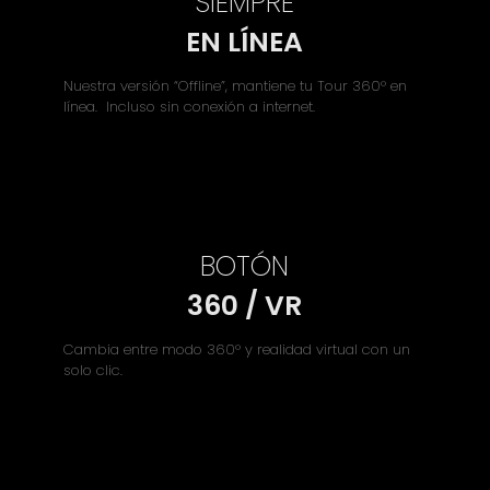
SIEMPRE
EN LÍNEA
Nuestra versión “Offline”, mantiene tu Tour 360° en
línea. Incluso sin conexión a internet.
BOTÓN
360 / VR
Cambia entre modo 360° y realidad virtual con un
solo clic.