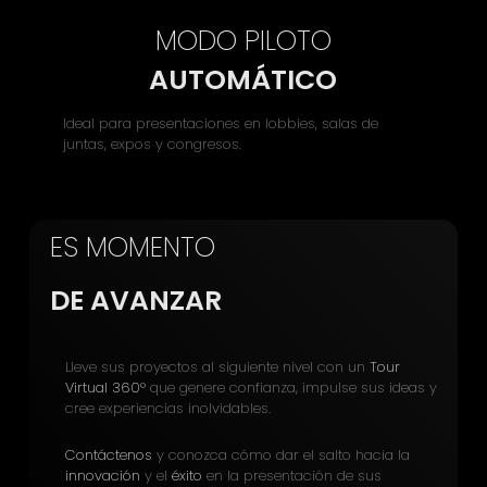
MODO PILOTO
AUTOMÁTICO
Ideal para presentaciones en lobbies, salas de
juntas, expos y congresos.
ES MOMENTO
DE AVANZAR
Lleve sus proyectos al siguiente nivel con un
Tour
Virtual 360°
que genere confianza, impulse sus ideas y
cree experiencias inolvidables.
Contáctenos
y conozca cómo dar el salto hacia la
innovación
y el
éxito
en la presentación de sus